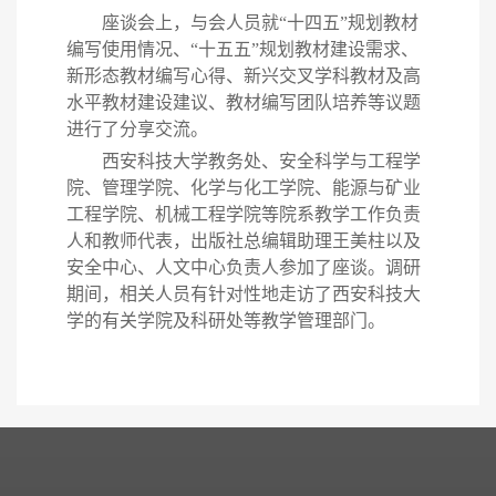
座谈会上，与会人员就
“
十四五
”
规划教材
编写使用情况、
“
十五五
”
规划教材建设需求
、
新形态教材编写心得、新兴
交叉学科教材
及高
水平教材建设建议
、
教材编写团队培养
等议题
进行了分享交流。
西安
科技大学教务处、
安全科学与工程
学
院、
管理学院、化学与化工学院、能源与矿业
工程学院、机械工程学院
等院系教学工作负责
人和教师代表，
出版
社
总编辑助理王美柱以及
安全中心、人文中心负责人
参加了座谈。调研
期间，相关
人员
有针对性地走访了
西安
科技大
学的有关学院
及科研处等教学管理部门
。