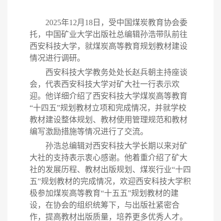
2025年
12
月
18
日，受中国煤炭教育协会委
托，中国矿业大学出版社总编辑
孙浩
带队前往
西安
科技大学，就煤炭高等教育规划教材建设
情况
进行调研。
西安
科技大学教务处处长
赵兵朝
主持座谈
会
，
代表西安科技大学对
矿大社一行表示欢
迎
。
他详细
介绍了
西安
科技大学煤炭高等教育
“十四五”规划教材
立项和完成
情况，并
就
学校
教材建设
整体
规划、教材使用管理规范和教材
编写激励措施等
情况进行
了交流
。
孙浩
总编辑对
西安
科技大学长期以来对矿
大社的支持表示衷心感谢。他
着重
介绍了矿大
社的发展历程、
教材出版规划
、煤炭行业
“十四
五”规划教材
的
完成
情况，
欢迎西安科技大学积
极参加
煤炭高等教育
“十五五”规划教材
的
建
设
，
在
协会的组织统筹下，
与出版社紧密合
作，提高教材出版质量，培养更多优秀人才
。